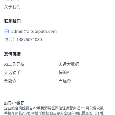
关于我们
联系我们
admin@aitoolpath.com
电话：13876051080
友情链接
AI工具导航
天远大数据
天远助手
快编AI
全能查
天远查
热门API推荐：
企业综合风险报告V2
手机消费区间验证
运营商近3个月欠费次数
手机在网状态V即时版
学籍核验三要素
全国车辆配置查验（详版）