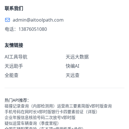
联系我们
admin@aitoolpath.com
电话：13876051080
友情链接
AI工具导航
天远大数据
天远助手
快编AI
全能查
天远查
热门API推荐：
碰撞记录查询（内部检测用）
运营商三要素简版V即时版查询
手机号码在网时长V即时版
银行卡四要素验证（详版）
企业年报信息核验
号码二次放号V即时版
疑似运营车辆查询（季度里程）
全国车辆配置查验（车五项+使用性质+承保）