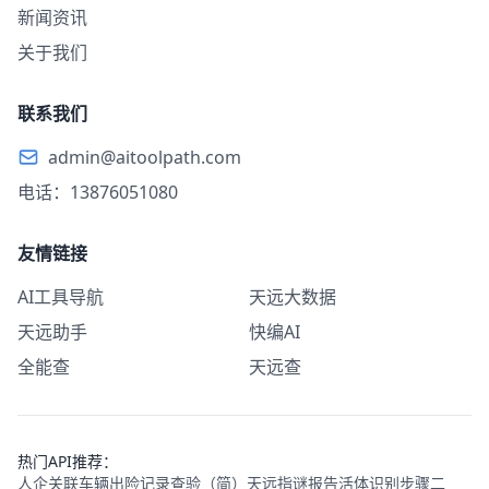
新闻资讯
关于我们
联系我们
admin@aitoolpath.com
电话：13876051080
友情链接
AI工具导航
天远大数据
天远助手
快编AI
全能查
天远查
热门API推荐：
人企关联
车辆出险记录查验（简）
天远指谜报告
活体识别步骤二